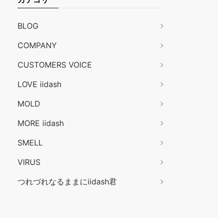
BLOG
COMPANY
CUSTOMERS VOICE
LOVE iidash
MOLD
MORE iidash
SMELL
VIRUS
つれづれなるままにiidash君