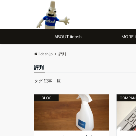
モノ【CULTURE】にも人【LIFE】にもやさしい、ノンアルコール除菌剤
ABOUT iidash
MORE i
iidash.jp
評判
評判
タグ 記事一覧
BLOG
COMPAN