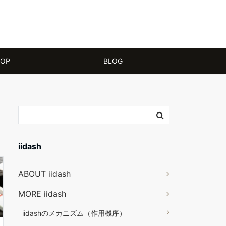
OP
BLOG
iidash
ABOUT iidash
MORE iidash
iidashのメカニズム（作用機序）