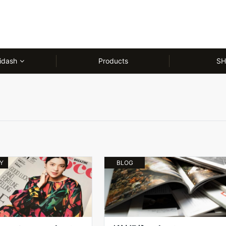
idash
Products
SH
Y
BLOG