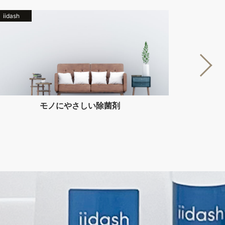
iidash
iidash
モノにやさしい除菌剤