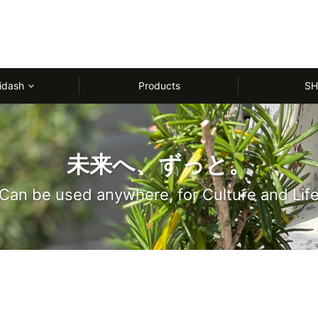
idash
Products
SH
未来へ、ずっと。
Can be used anywhere, for Culture and Lif