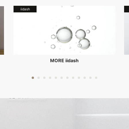
iidash
MORE iidash