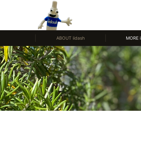
モノ【CULTURE】にも人【LIFE】にもやさしい、ノンアルコール除菌剤
ABOUT iidash
MORE i