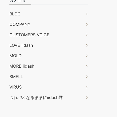
BLOG
COMPANY
CUSTOMERS VOICE
LOVE iidash
MOLD
MORE iidash
SMELL
VIRUS
つれづれなるままにiidash君