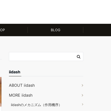
OP
BLOG
iidash
ABOUT iidash
MORE iidash
iidashのメカニズム（作用機序）