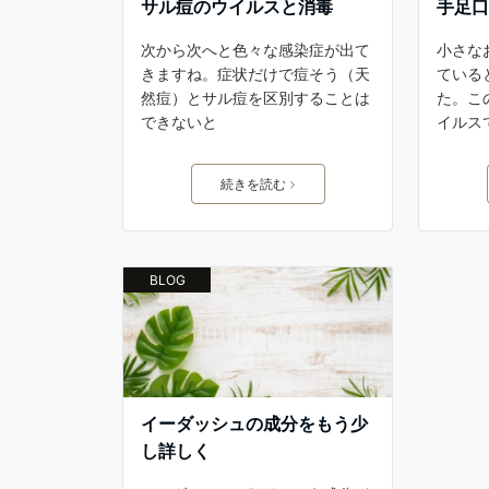
サル痘のウイルスと消毒
手足
次から次へと色々な感染症が出て
小さな
きますね。症状だけで痘そう（天
ている
然痘）とサル痘を区別することは
た。こ
できないと
イルス
続きを読む
BLOG
イーダッシュの成分をもう少
し詳しく