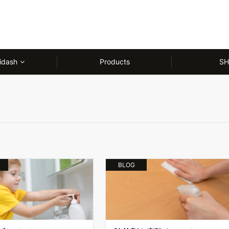
idash
Products
SH
BLOG