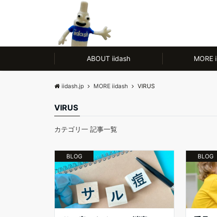
モノ【CULTURE】にも人【LIFE】にもやさしい、ノンアルコール除菌剤
ABOUT iidash
MORE i
iidash.jp
MORE iidash
VIRUS
VIRUS
カテゴリ一 記事一覧
BLOG
BLOG