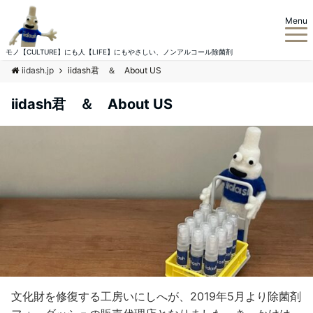
Menu
モノ【CULTURE】にも人【LIFE】にもやさしい、ノンアルコール除菌剤
iidash.jp
iidash君 ＆ About US
iidash君 ＆ About US
文化財を修復する工房いにしへが、2019年5月より除菌剤