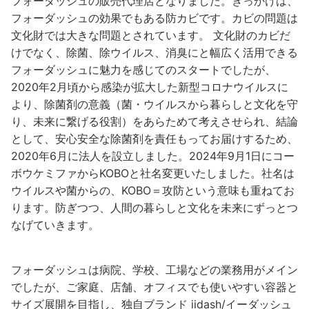
フォーダッシュの販売代理店となりました。きっかけは、
フォーダッシュの効果でもある防カビです。カビの問題は
文化財では大きな問題とされています。 文化財のカビだ
けでなく、除菌、除ウイルス、消臭にと幅広く活用できる
フォーダッシュに魅力を感じてのスタートでしたが、
2020年2月頃から感染が拡大した新型コロナウイルスに
より、除菌剤の意義（菌・ウイルスから暮らしと文化を守
り、未来に繋げる役割）をあらためて考えさせられ、結論
として、安心安全な除菌剤を責任もってお届けするため、
2020年6月に法人を設立しました。2024年9月1日にコー
ボウケミファからKOBOと社名変更いたしました。社名は
ウイルスや菌からの、KOBO＝攻防という意味も重ねてお
ります。防ぎつつ、人間の暮らしと文化を未来にずっとつ
なげていきます。
フォーダッシュは病院、学校、工場などの業務用がメイン
でしたが、ご家庭、店舗、オフィスでも使いやすい容器と
サイズ展開を目指し、独自ブランド iidash/イーダッシュ