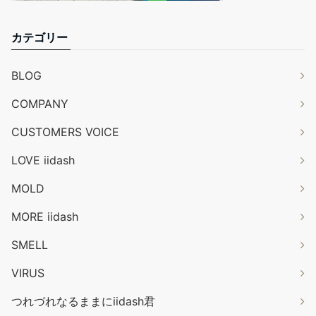
カテゴリー
BLOG
COMPANY
CUSTOMERS VOICE
LOVE iidash
MOLD
MORE iidash
SMELL
VIRUS
つれづれなるままにiidash君