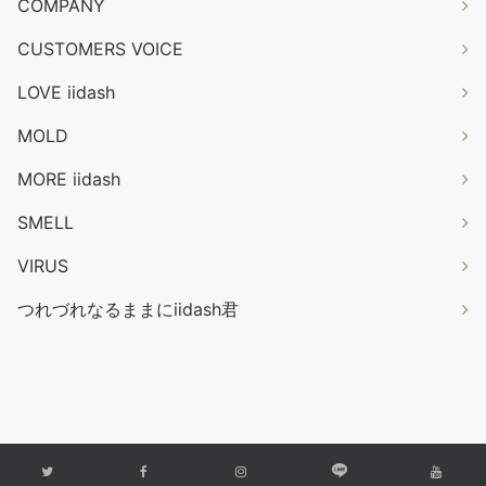
COMPANY
CUSTOMERS VOICE
LOVE iidash
MOLD
MORE iidash
SMELL
VIRUS
つれづれなるままにiidash君