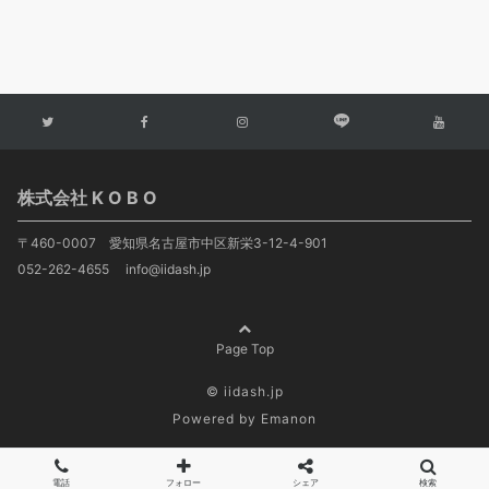
株式会社 K O B O
〒460-0007 愛知県名古屋市中区新栄3-12-4-901
052-262-4655 info@iidash.jp
Page Top
© iidash.jp
Powered by
Emanon
電話
フォロー
シェア
検索