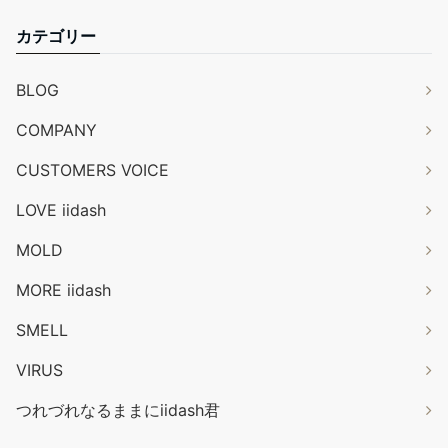
カテゴリー
BLOG
COMPANY
CUSTOMERS VOICE
LOVE iidash
MOLD
MORE iidash
SMELL
VIRUS
つれづれなるままにiidash君