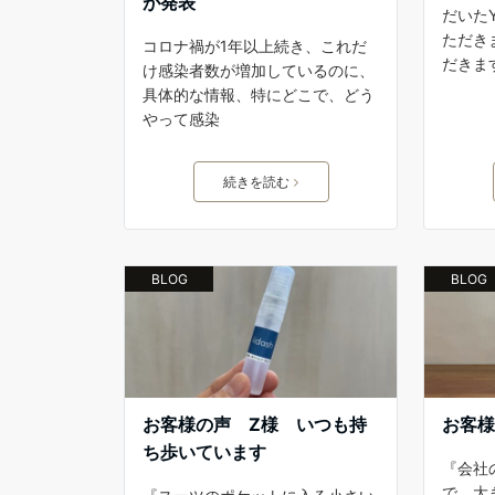
が発表
だいた
ただき
コロナ禍が1年以上続き、これだ
だきま
け感染者数が増加しているのに、
具体的な情報、特にどこで、どう
やって感染
続きを読む
BLOG
BLOG
お客様の声 Z様 いつも持
お客様
ち歩いています
『会社
で、大