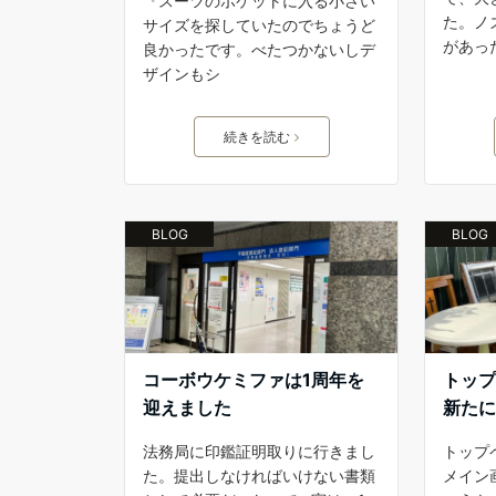
『スーツのポケットに入る小さい
た。ノ
サイズを探していたのでちょうど
があっ
良かったです。べたつかないしデ
ザインもシ
続きを読む
BLOG
BLOG
コーボウケミファは1周年を
トッ
迎えました
新た
法務局に印鑑証明取りに行きまし
トップ
た。提出しなければいけない書類
メイン