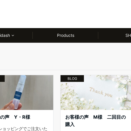
idash
Products
SH
BLOG
の声 Y・R様
お客様の声 M様 二回目の
購入
ショッピングでご注文いた