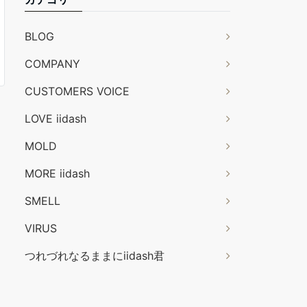
BLOG
COMPANY
CUSTOMERS VOICE
LOVE iidash
MOLD
MORE iidash
SMELL
VIRUS
つれづれなるままにiidash君