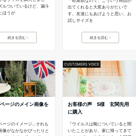
『乾燥肌なので、こういう商品が
ズルついているけど、漏斗
出てくれると大変ありがたいで
たほうが
す。友達にもあげようと思い、お
試しサイズを
続きを読む
続きを読む
CUSTOMERS VOICE
プページのメイン画像を
お客様の声 S様 玄関先用
に
に購入
ページのイメージ…それも
『ウイルスは靴についていると聞
画像がなかなかぴったりと
いたことがあり、家に帰ってきて