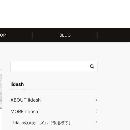
OP
BLOG
iidash
ABOUT iidash
MORE iidash
iidashのメカニズム（作用機序）