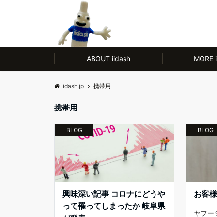
モノ【CULTURE】にも人【LIFE】にもやさしい、ノンアルコール除菌剤
ABOUT iidash
MORE i
iidash.jp
携帯用
携帯用
BLOG
BLOG
興味深い記事 コロナにどうや
お客様
って罹ってしまったか 岐阜県
ヤフー