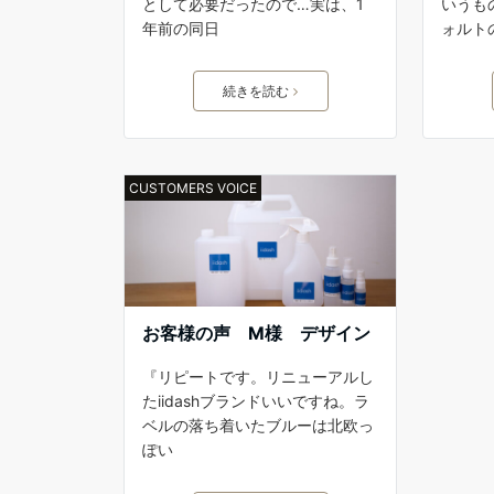
として必要だったので…実は、1
いうも
年前の同日
ォルト
続きを読む
CUSTOMERS VOICE
お客様の声 M様 デザイン
『リピートです。リニューアルし
たiidashブランドいいですね。ラ
ベルの落ち着いたブルーは北欧っ
ぽい