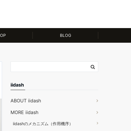
OP
BLOG
iidash
ABOUT iidash
MORE iidash
iidashのメカニズム（作用機序）