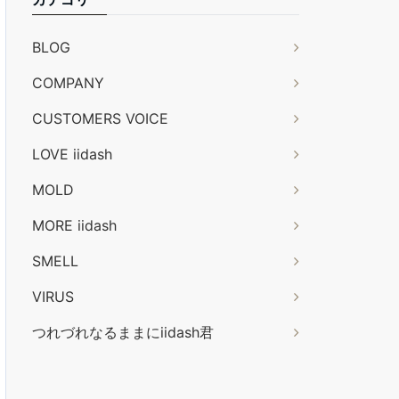
BLOG
COMPANY
CUSTOMERS VOICE
LOVE iidash
MOLD
MORE iidash
SMELL
VIRUS
つれづれなるままにiidash君