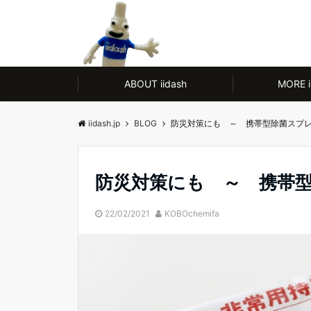
モノ【CULTURE】にも人【LIFE】にもやさしい、ノンアルコール除菌剤
ABOUT iidash
MORE i
iidash.jp
BLOG
防災対策にも ～ 携帯型除菌スプ
防災対策にも ～ 携帯
22/02/2021
KOBOchemifa