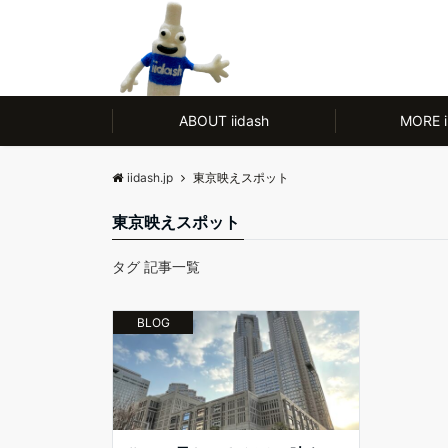
モノ【CULTURE】にも人【LIFE】にもやさしい、ノンアルコール除菌剤
ABOUT iidash
MORE i
iidash.jp
東京映えスポット
東京映えスポット
タグ 記事一覧
BLOG