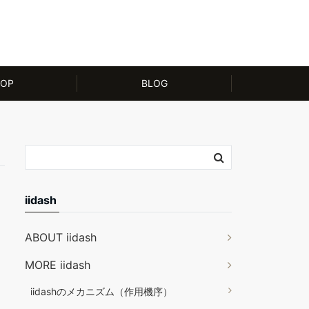
OP
BLOG
iidash
ABOUT iidash
MORE iidash
iidashのメカニズム（作用機序）