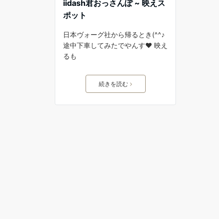
iidash君おっさんぽ ~ 映えス
ポット
日本ヴォーグ社から帰るとき(^^♪
途中下車してみたでやんす❤️ 映え
るも
続きを読む