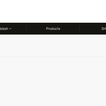
idash
Products
SH