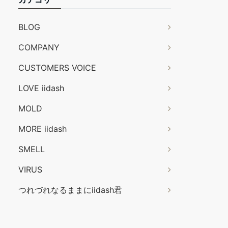
BLOG
COMPANY
CUSTOMERS VOICE
LOVE iidash
MOLD
MORE iidash
SMELL
VIRUS
つれづれなるままにiidash君