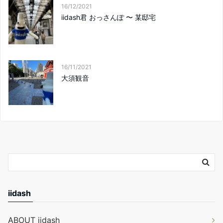
16/12/2021
iidash君 おっさんぽ 〜 某邸宅
16/11/2021
大須観音
iidash
ABOUT iidash