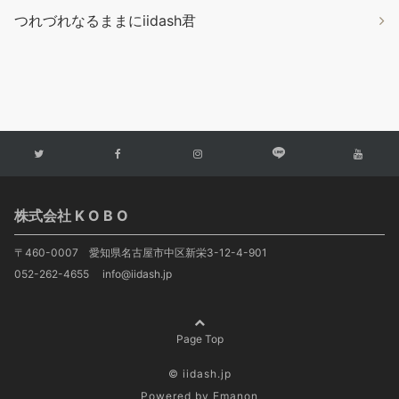
つれづれなるままにiidash君
株式会社 K O B O
〒460-0007 愛知県名古屋市中区新栄3-12-4-901
052-262-4655 info@iidash.jp
Page Top
© iidash.jp
Powered by
Emanon