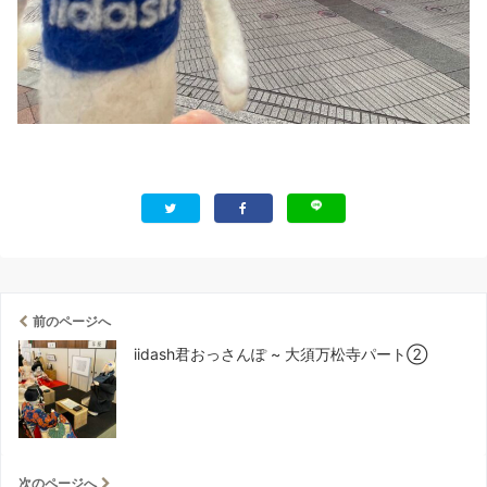
前のページへ
iidash君おっさんぽ ~ 大須万松寺パート②
次のページへ