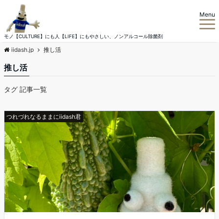
Menu
モノ【CULTURE】にも人【LIFE】にもやさしい、ノンアルコール除菌剤
iidash.jp
推し活
推し活
タグ 記事一覧
つれづれなるままにiidash君