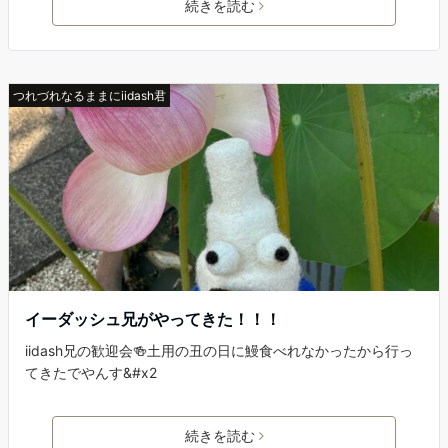
続きを読む
つれづれなるままにiidash君
イーダッシュ兄がやってきた！！！
iidash兄の歓迎会🍻土用の丑の日に鰻食べれなかったから行っ
てきたでやんす&#x2
続きを読む