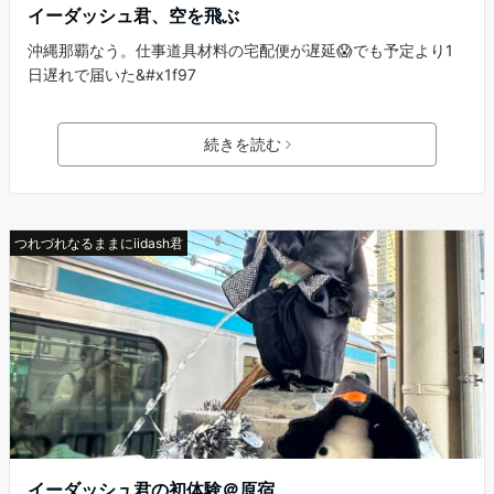
イーダッシュ君、空を飛ぶ
沖縄那覇なう。仕事道具材料の宅配便が遅延😱でも予定より1
日遅れで届いた&#x1f97
続きを読む
つれづれなるままにiidash君
イーダッシュ君の初体験＠原宿