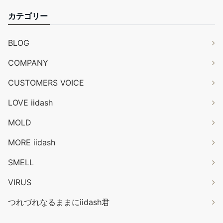
カテゴリー
BLOG
COMPANY
CUSTOMERS VOICE
LOVE iidash
MOLD
MORE iidash
SMELL
VIRUS
つれづれなるままにiidash君