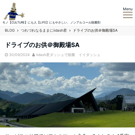
Menu
モノ【CULTURE】にも人【LIFE】にもやさしい、ノンアルコール除菌剤
BLOG
つれづれなるままにiidash君
ドライブのお供＠御殿場SA
ドライブのお供＠御殿場SA
30/09/2024
iidash君ダッシュで除菌 イイダッシュ