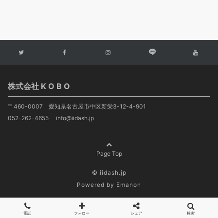
株式会社 K O B O
〒460-0007 愛知県名古屋市中区新栄3-12-4-901
052-262-4655 info@iidash.jp
Page Top
© iidash.jp
Powered by
Emanon
電話
フォロー
シェア
検索