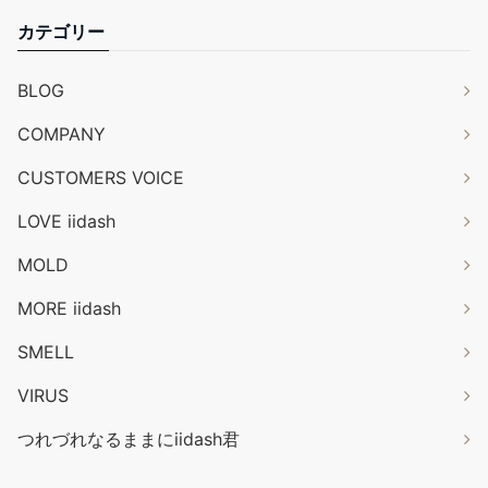
カテゴリー
BLOG
COMPANY
CUSTOMERS VOICE
LOVE iidash
MOLD
MORE iidash
SMELL
VIRUS
つれづれなるままにiidash君