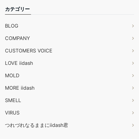
カテゴリー
BLOG
COMPANY
CUSTOMERS VOICE
LOVE iidash
MOLD
MORE iidash
SMELL
VIRUS
つれづれなるままにiidash君