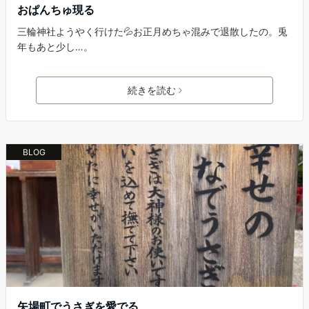
おぱんちゅ現る
三輪神社ようやく行けた💦お正月めちゃ混みで退散したの。兎
年もあと少し…。
続きを読む
BLOG
矢場町でうさぎを愛でる