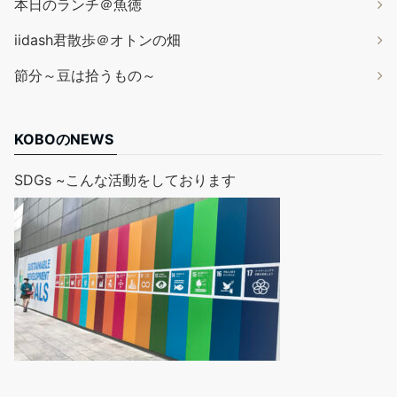
本日のランチ＠魚徳
iidash君散歩＠オトンの畑
節分～豆は拾うもの～
KOBOのNEWS
SDGs ~こんな活動をしております