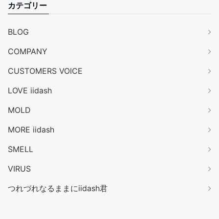
カテゴリー
BLOG
COMPANY
CUSTOMERS VOICE
LOVE iidash
MOLD
MORE iidash
SMELL
VIRUS
つれづれなるままにiidash君