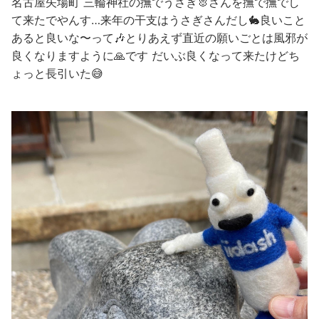
名古屋矢場町 三輪神社の撫でうさぎ🐰さんを撫で撫でし
て来たでやんす…来年の干支はうさぎさんだし🐇良いこと
あると良いな〜って🎶とりあえず直近の願いごとは風邪が
良くなりますように🙏です だいぶ良くなって来たけどち
ょっと長引いた😅