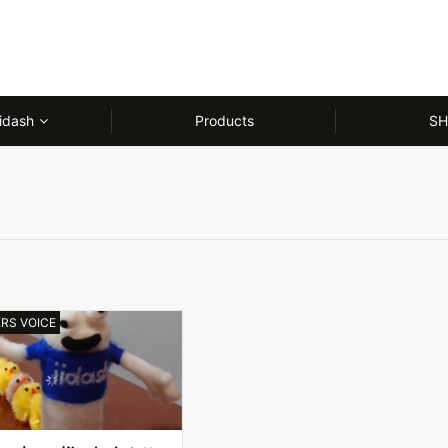
idash
Products
SH
RS VOICE