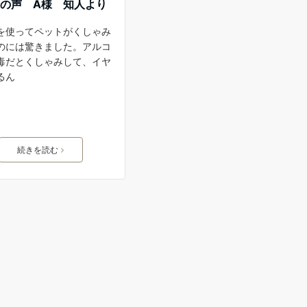
の声 A様 知人より
を使ってペットがくしゃみ
のには驚きました。アルコ
毒だとくしゃみして、イヤ
るん
続きを読む