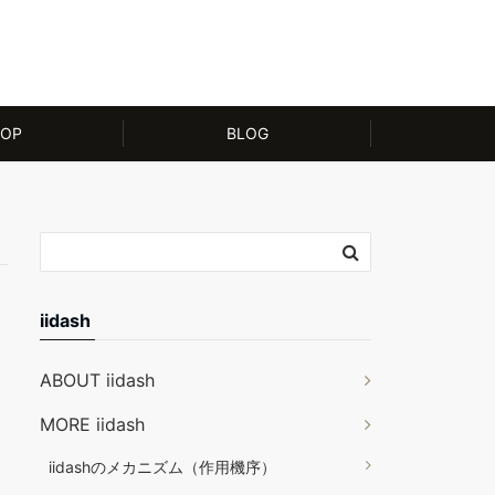
OP
BLOG
iidash
ABOUT iidash
MORE iidash
iidashのメカニズム（作用機序）