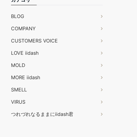
BLOG
COMPANY
CUSTOMERS VOICE
LOVE iidash
MOLD
MORE iidash
SMELL
VIRUS
つれづれなるままにiidash君