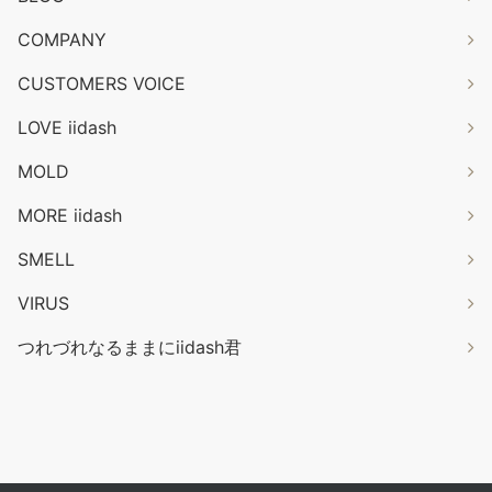
COMPANY
CUSTOMERS VOICE
LOVE iidash
MOLD
MORE iidash
SMELL
VIRUS
つれづれなるままにiidash君