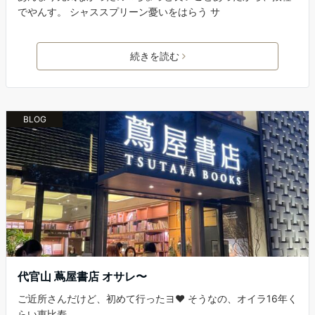
でやんす。 シャススプリーン憂いをはらう サ
続きを読む
BLOG
代官山 蔦屋書店 オサレ〜
ご近所さんだけど、初めて行ったヨ❤️ そうなの、オイラ16年く
らい恵比寿