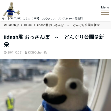
Menu
モノ【CULTURE】にも人【LIFE】にもやさしい、ノンアルコール除菌剤
iidash.jp
BLOG
iidash君 おっさんぽ ～ どんぐり公園＠新栄
iidash君 おっさんぽ ～ どんぐり公園＠新
栄
29/11/2021
KOBOchemifa