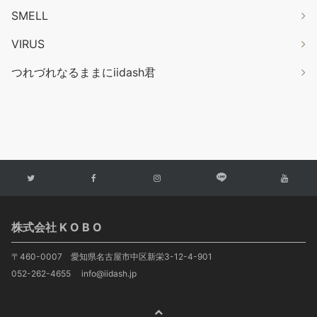
SMELL
VIRUS
つれづれなるままにiidash君
株式会社 K O B O
〒460-0007 愛知県名古屋市中区新栄3-12-4-901
052-262-4655 info@iidash.jp