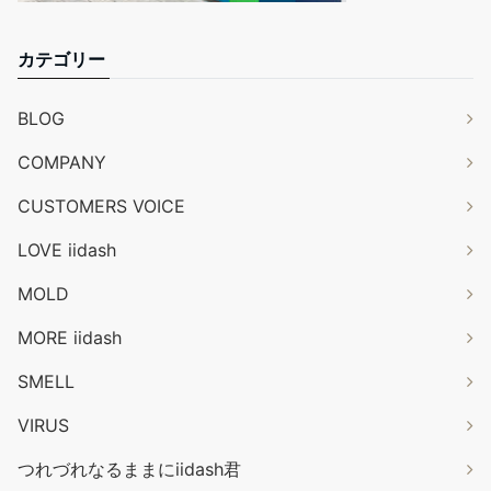
カテゴリー
BLOG
COMPANY
CUSTOMERS VOICE
LOVE iidash
MOLD
MORE iidash
SMELL
VIRUS
つれづれなるままにiidash君