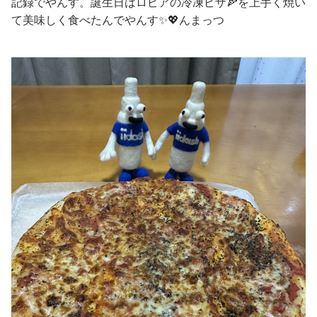
記録でやんす。誕生日はロピアの冷凍ピザ🍕を上手く焼い
て美味しく食べたんでやんす✨💖んまっつ