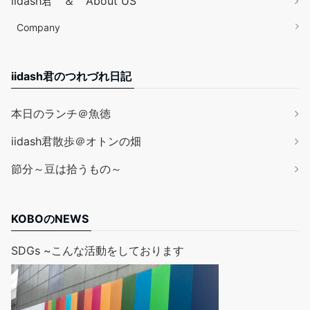
iidash君 ＆ About US
Company
iidash君のつれづれ日記
本日のランチ＠魚徳
iidash君散歩＠オトンの畑
節分～豆は拾うもの～
KOBOのNEWS
SDGs ~こんな活動をしております