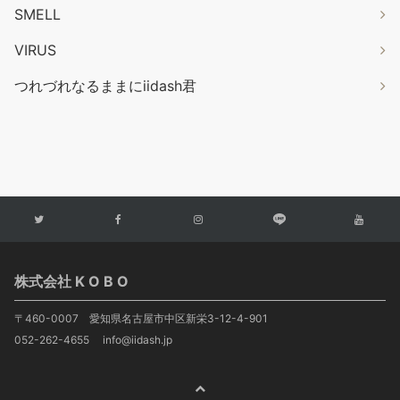
SMELL
VIRUS
つれづれなるままにiidash君
株式会社 K O B O
〒460-0007 愛知県名古屋市中区新栄3-12-4-901
052-262-4655 info@iidash.jp