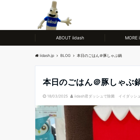
モノ【CULTURE】にも人【LIFE】にもやさしい、ノンアルコール除菌剤
ABOUT iidash
MORE i
iidash.jp
BLOG
本日のごはん＠豚しゃぶ鍋
本日のごはん＠豚しゃぶ
18/03/2025
iidash君ダッシュで除菌 イイダッシ