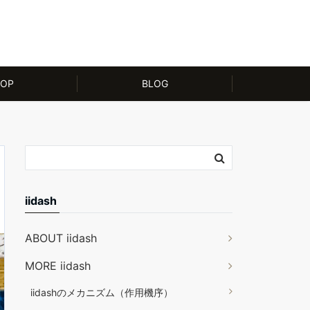
OP
BLOG
iidash
ABOUT iidash
MORE iidash
iidashのメカニズム（作用機序）