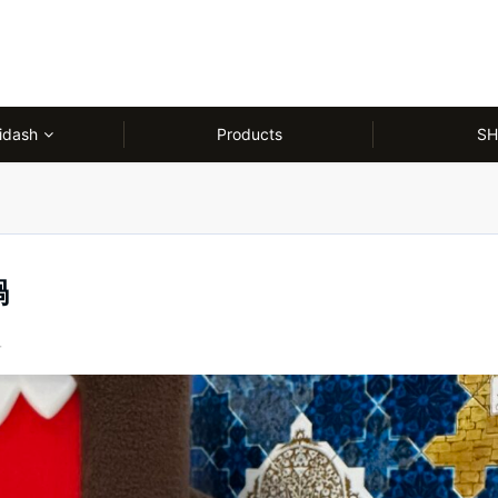
idash
Products
SH
鍋
ュ