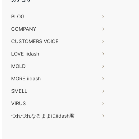
BLOG
COMPANY
CUSTOMERS VOICE
LOVE iidash
MOLD
MORE iidash
SMELL
VIRUS
つれづれなるままにiidash君