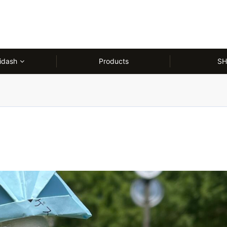
idash
Products
SH