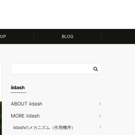
OP
BLOG
iidash
ABOUT iidash
MORE iidash
iidashのメカニズム（作用機序）