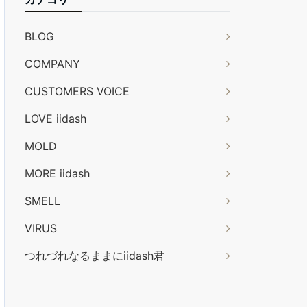
BLOG
COMPANY
CUSTOMERS VOICE
LOVE iidash
MOLD
MORE iidash
SMELL
VIRUS
つれづれなるままにiidash君