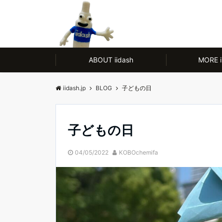
モノ【CULTURE】にも人【LIFE】にもやさしい、ノンアルコール除菌剤
ABOUT iidash
MORE i
iidash.jp
BLOG
子どもの日
子どもの日
04/05/2022
KOBOchemifa