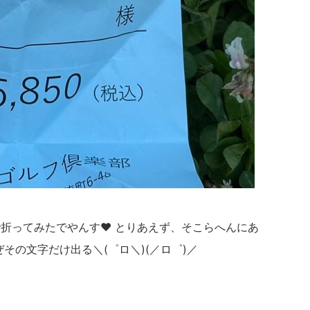
折ってみたでやんす❤️ とりあえず、そこらへんにあ
その文字だけ出る＼(゜ロ＼)(／ロ゜)／