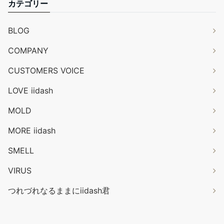
カテゴリー
BLOG
COMPANY
CUSTOMERS VOICE
LOVE iidash
MOLD
MORE iidash
SMELL
VIRUS
つれづれなるままにiidash君