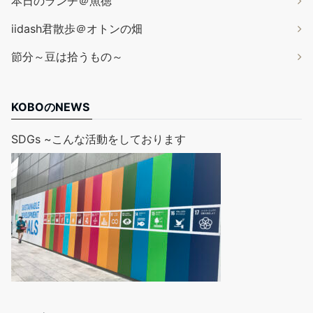
本日のランチ＠魚徳
iidash君散歩＠オトンの畑
節分～豆は拾うもの～
KOBOのNEWS
SDGs ~こんな活動をしております