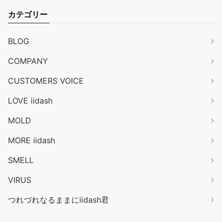
カテゴリー
BLOG
COMPANY
CUSTOMERS VOICE
LOVE iidash
MOLD
MORE iidash
SMELL
VIRUS
つれづれなるままにiidash君