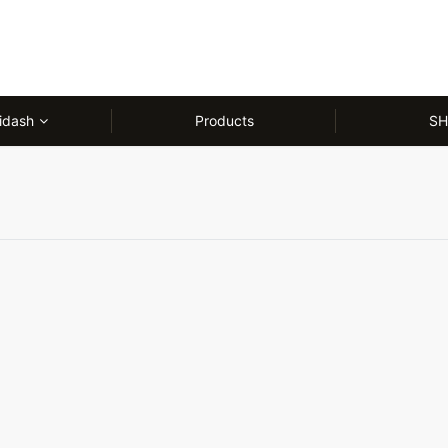
idash
Products
SH