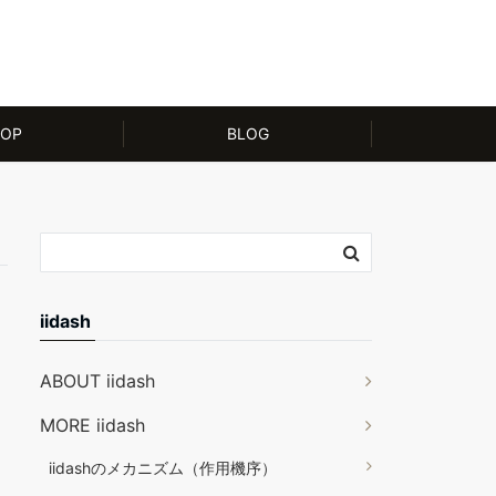
OP
BLOG
iidash
ABOUT iidash
MORE iidash
iidashのメカニズム（作用機序）