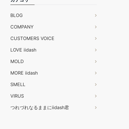
BLOG
COMPANY
CUSTOMERS VOICE
LOVE iidash
MOLD
MORE iidash
SMELL
VIRUS
つれづれなるままにiidash君