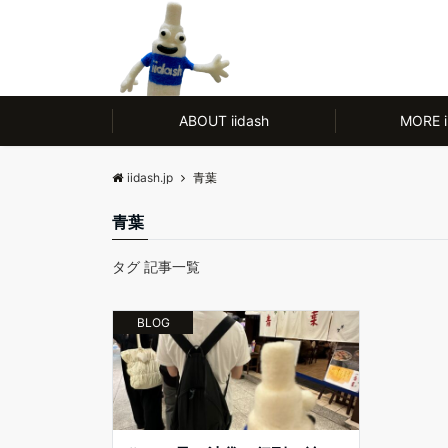
モノ【CULTURE】にも人【LIFE】にもやさしい、ノンアルコール除菌剤
ABOUT iidash
MORE i
iidash.jp
青葉
青葉
タグ 記事一覧
BLOG