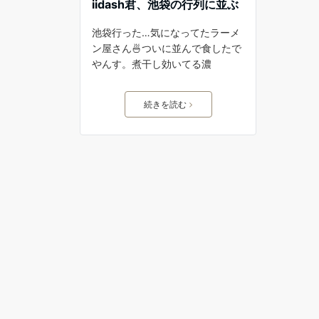
iidash君、池袋の行列に並ぶ
池袋行った…気になってたラーメ
ン屋さん🍜ついに並んで食したで
やんす。煮干し効いてる濃
続きを読む