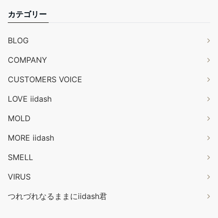
カテゴリー
BLOG
COMPANY
CUSTOMERS VOICE
LOVE iidash
MOLD
MORE iidash
SMELL
VIRUS
つれづれなるままにiidash君