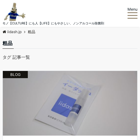
Menu
モノ【CULTURE】にも人【LIFE】にもやさしい、ノンアルコール除菌剤
iidash.jp
粗品
粗品
タグ 記事一覧
BLOG