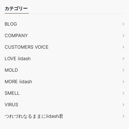
カテゴリー
BLOG
COMPANY
CUSTOMERS VOICE
LOVE iidash
MOLD
MORE iidash
SMELL
VIRUS
つれづれなるままにiidash君