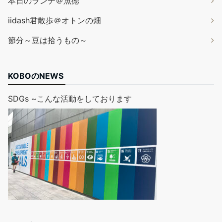
本日のランチ＠魚徳
iidash君散歩＠オトンの畑
節分～豆は拾うもの～
KOBOのNEWS
SDGs ~こんな活動をしております