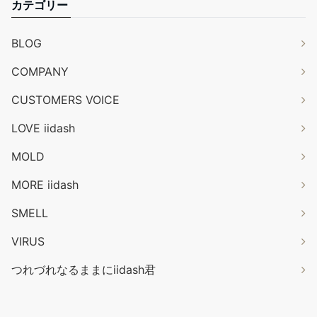
カテゴリー
BLOG
COMPANY
CUSTOMERS VOICE
LOVE iidash
MOLD
MORE iidash
SMELL
VIRUS
つれづれなるままにiidash君