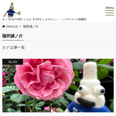
Menu
モノ【CULTURE】にも人【LIFE】にもやさしい、ノンアルコール除菌剤
iidash.jp
福井誠ノ介
福井誠ノ介
タグ 記事一覧
BLOG