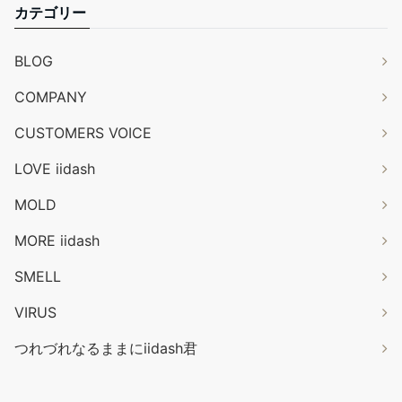
カテゴリー
BLOG
COMPANY
CUSTOMERS VOICE
LOVE iidash
MOLD
MORE iidash
SMELL
VIRUS
つれづれなるままにiidash君