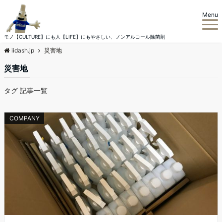
Menu
モノ【CULTURE】にも人【LIFE】にもやさしい、ノンアルコール除菌剤
iidash.jp
災害地
災害地
タグ 記事一覧
COMPANY