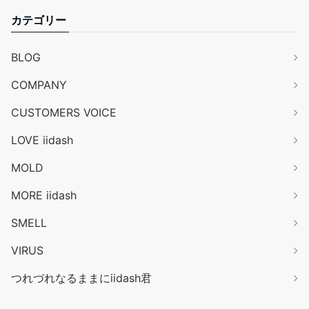
カテゴリー
BLOG
COMPANY
CUSTOMERS VOICE
LOVE iidash
MOLD
MORE iidash
SMELL
VIRUS
つれづれなるままにiidash君