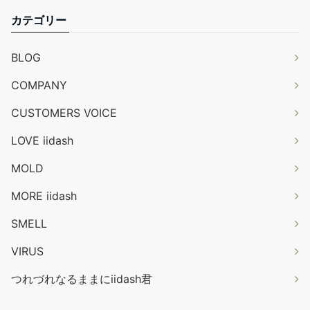
カテゴリー
BLOG
COMPANY
CUSTOMERS VOICE
LOVE iidash
MOLD
MORE iidash
SMELL
VIRUS
つれづれなるままにiidash君