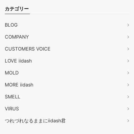
カテゴリー
BLOG
COMPANY
CUSTOMERS VOICE
LOVE iidash
MOLD
MORE iidash
SMELL
VIRUS
つれづれなるままにiidash君