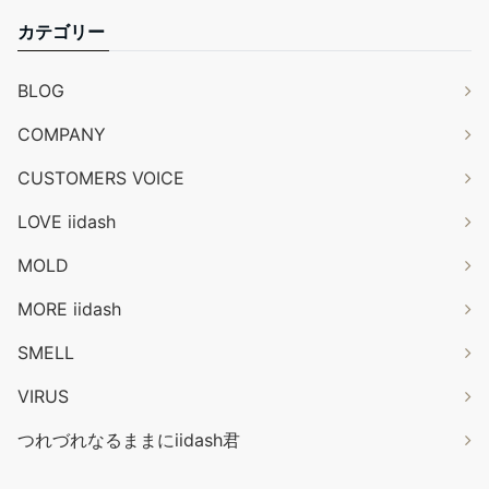
カテゴリー
BLOG
COMPANY
CUSTOMERS VOICE
LOVE iidash
MOLD
MORE iidash
SMELL
VIRUS
つれづれなるままにiidash君