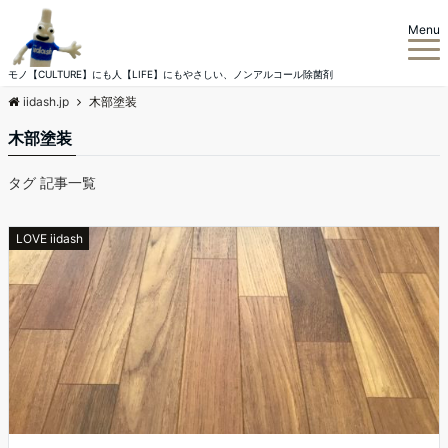
Menu
モノ【CULTURE】にも人【LIFE】にもやさしい、ノンアルコール除菌剤
iidash.jp
木部塗装
木部塗装
タグ 記事一覧
LOVE iidash