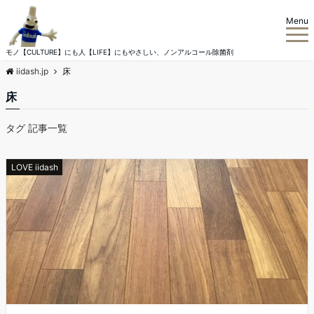
Menu
モノ【CULTURE】にも人【LIFE】にもやさしい、ノンアルコール除菌剤
iidash.jp
床
床
タグ 記事一覧
LOVE iidash