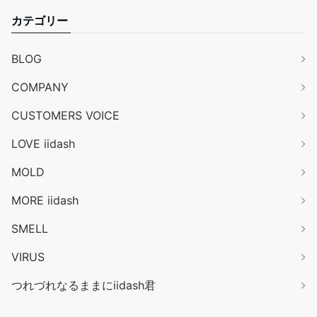
カテゴリー
BLOG
COMPANY
CUSTOMERS VOICE
LOVE iidash
MOLD
MORE iidash
SMELL
VIRUS
つれづれなるままにiidash君