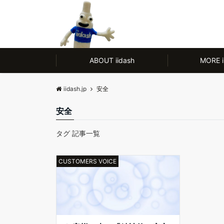
モノ【CULTURE】にも人【LIFE】にもやさしい、ノンアルコール除菌剤
ABOUT iidash
MORE i
iidash.jp
安全
安全
タグ 記事一覧
CUSTOMERS VOICE