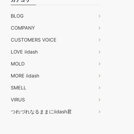
BLOG
COMPANY
CUSTOMERS VOICE
LOVE iidash
MOLD
MORE iidash
SMELL
VIRUS
つれづれなるままにiidash君