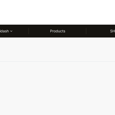
idash
Products
SH