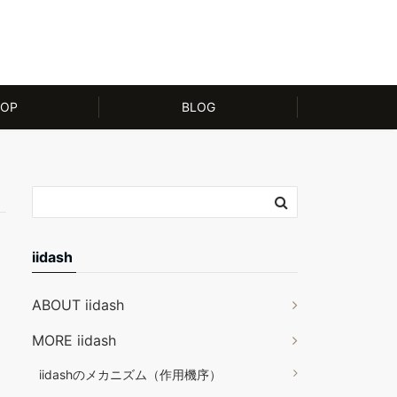
OP
BLOG
iidash
ABOUT iidash
MORE iidash
iidashのメカニズム（作用機序）