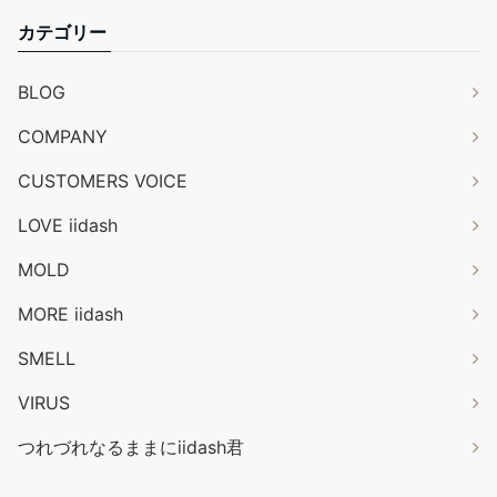
カテゴリー
BLOG
COMPANY
CUSTOMERS VOICE
LOVE iidash
MOLD
MORE iidash
SMELL
VIRUS
つれづれなるままにiidash君