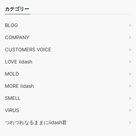
カテゴリー
BLOG
COMPANY
CUSTOMERS VOICE
LOVE iidash
MOLD
MORE iidash
SMELL
VIRUS
つれづれなるままにiidash君