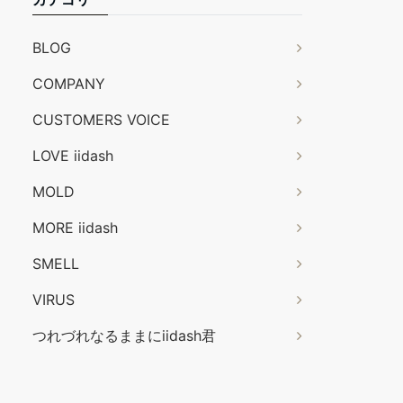
BLOG
COMPANY
CUSTOMERS VOICE
LOVE iidash
MOLD
MORE iidash
SMELL
VIRUS
つれづれなるままにiidash君