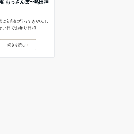
ash君 おっさんぽ〜熱田神
宮に初詣に行ってきやんし
かい日でお参り日和
続きを読む