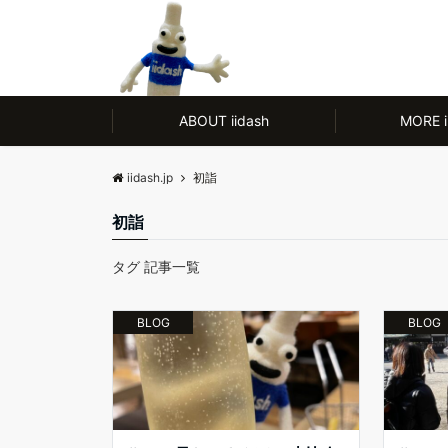
モノ【CULTURE】にも人【LIFE】にもやさしい、ノンアルコール除菌剤
ABOUT iidash
MORE i
iidash.jp
初詣
初詣
タグ 記事一覧
BLOG
BLOG