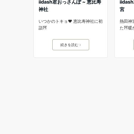
iidash君おっさんぽ ~ 恵比寿
iid
神社
宮
いつかのトキョ❤️ 恵比寿神社に初
熱田神
詣⛩
た⛩暖
続きを読む