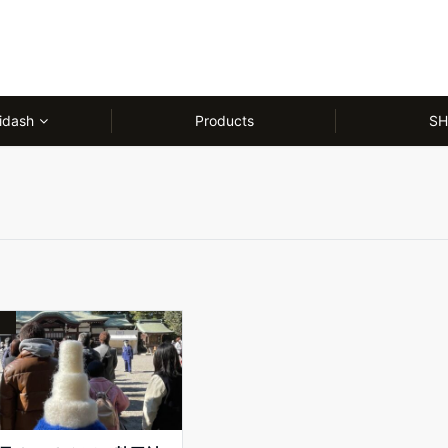
idash
Products
SH