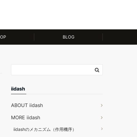
OP
BLOG
iidash
ABOUT iidash
MORE iidash
iidashのメカニズム（作用機序）