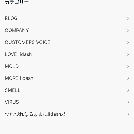
カテゴリー
BLOG
COMPANY
CUSTOMERS VOICE
LOVE iidash
MOLD
MORE iidash
SMELL
VIRUS
つれづれなるままにiidash君