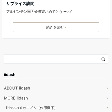
サプライズ訪問
アルゼンチン🇦🇷優勝🏆おめでとう〜✨メ
続きを読む
iidash
ABOUT iidash
MORE iidash
iidashのメカニズム（作用機序）