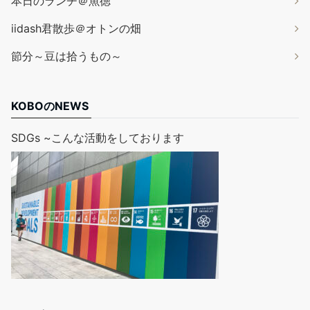
本日のランチ＠魚徳
iidash君散歩＠オトンの畑
節分～豆は拾うもの～
KOBOのNEWS
SDGs ~こんな活動をしております