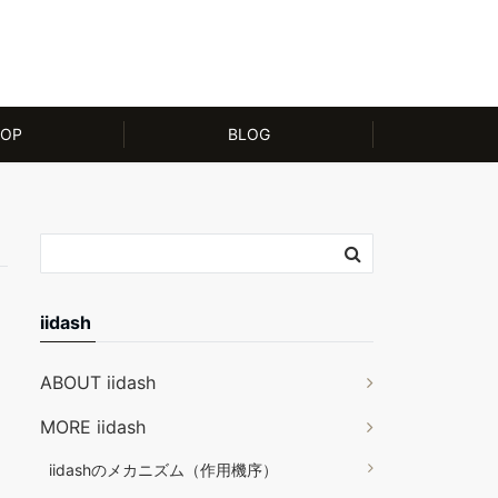
OP
BLOG
iidash
ABOUT iidash
MORE iidash
iidashのメカニズム（作用機序）