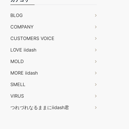
BLOG
COMPANY
CUSTOMERS VOICE
LOVE iidash
MOLD
MORE iidash
SMELL
VIRUS
つれづれなるままにiidash君