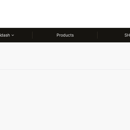
idash
Products
SH