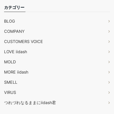
カテゴリー
BLOG
COMPANY
CUSTOMERS VOICE
LOVE iidash
MOLD
MORE iidash
SMELL
VIRUS
つれづれなるままにiidash君