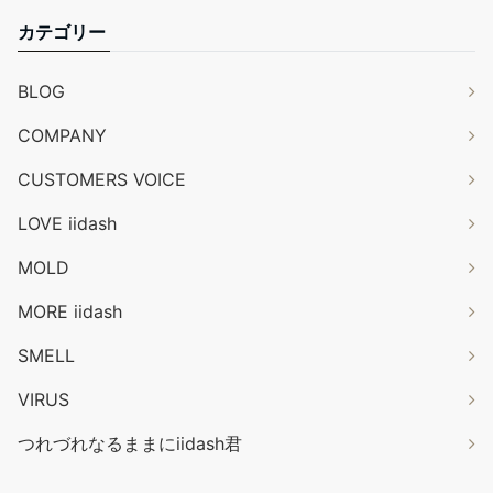
カテゴリー
BLOG
COMPANY
CUSTOMERS VOICE
LOVE iidash
MOLD
MORE iidash
SMELL
VIRUS
つれづれなるままにiidash君