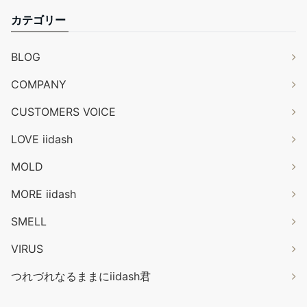
カテゴリー
BLOG
COMPANY
CUSTOMERS VOICE
LOVE iidash
MOLD
MORE iidash
SMELL
VIRUS
つれづれなるままにiidash君