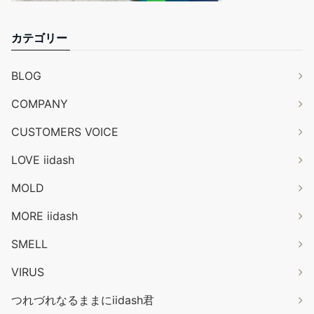
カテゴリー
BLOG
COMPANY
CUSTOMERS VOICE
LOVE iidash
MOLD
MORE iidash
SMELL
VIRUS
つれづれなるままにiidash君