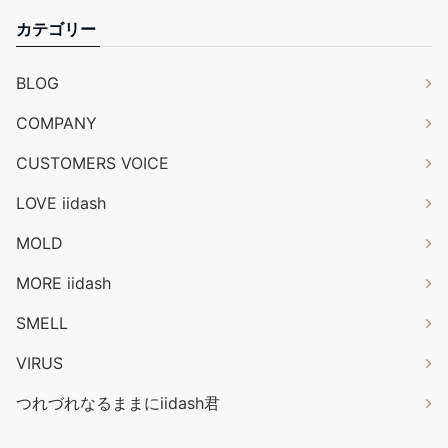
カテゴリー
BLOG
COMPANY
CUSTOMERS VOICE
LOVE iidash
MOLD
MORE iidash
SMELL
VIRUS
つれづれなるままにiidash君