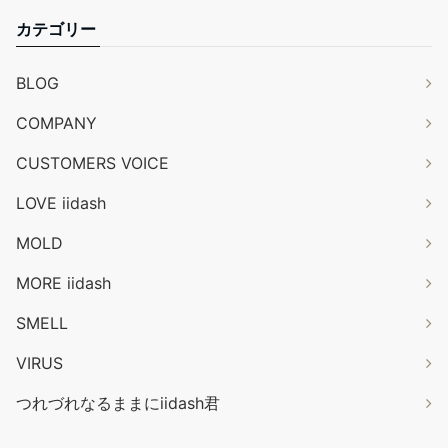
カテゴリー
BLOG
COMPANY
CUSTOMERS VOICE
LOVE iidash
MOLD
MORE iidash
SMELL
VIRUS
つれづれなるままにiidash君