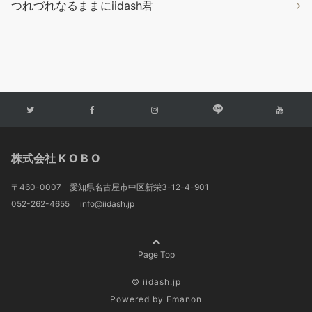
つれづれなるままにiidash君
株式会社 K O B O
〒460-0007 愛知県名古屋市中区新栄3-12-4-901
052-262-4655 info@iidash.jp
Page Top
© iidash.jp
Powered by
Emanon