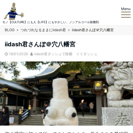
Menu
モノ【CULTURE】にも人【LIFE】にもやさしい、ノンアルコール除菌剤
BLOG
つれづれなるままにiidash君
iidash君さんぽ＠穴八幡宮
iidash君さんぽ＠穴八幡宮
19/01/2026
iidash君ダッシュで除菌 イイダッシュ