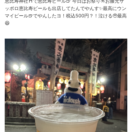
恵比寿神社⛩️で恵比寿ビール🍺 今日はお祭り🪅お膝元サ
ッポロ恵比寿ビールも出店してたんでやんす✨最高にウン
マイビール🍺でやんしたヨ！税込500円？！泣ける🥹最高
😆