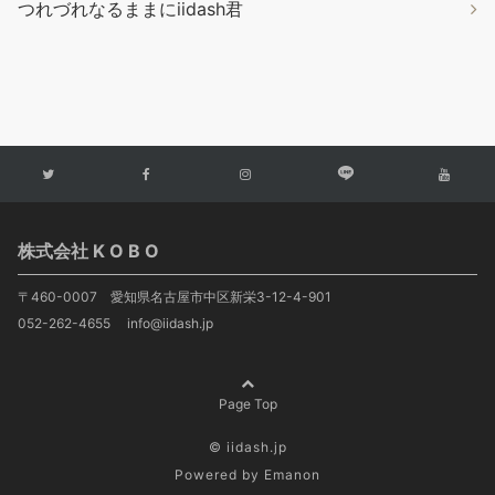
つれづれなるままにiidash君
株式会社 K O B O
〒460-0007 愛知県名古屋市中区新栄3-12-4-901
052-262-4655 info@iidash.jp
Page Top
© iidash.jp
Powered by
Emanon